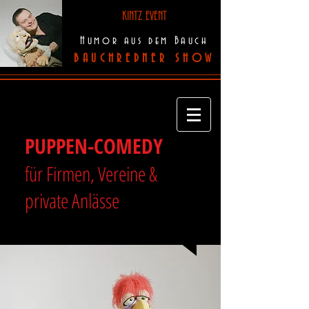
KINTZ EVENT
Humor aus dem Bauch
BAUCHREDNER SHOW
PUPPEN-COMEDY
für Firmen, Vereine &
private Anlässe